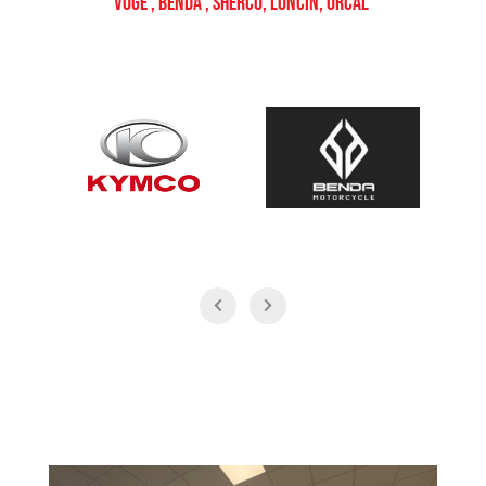
Voge , Benda , Sherco, Loncin, Orcal